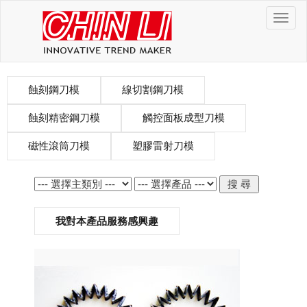
金
利
刀
模
navigat
蝕刻鋼刀模
線切割鋼刀模
蝕刻精密鋼刀模
觸控面板成型刀模
磁性滾筒刀模
塑膠雷射刀模
我對本產品服務感興趣